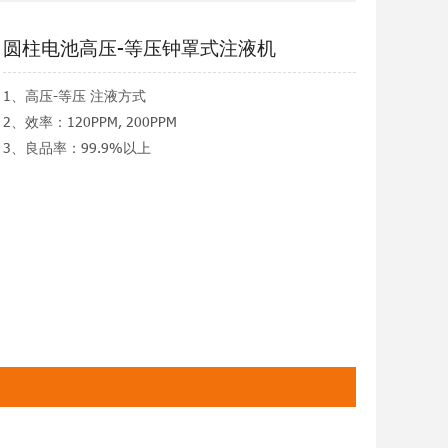
圆柱电池高压-等压钟罩式注液机
1、高压-等压 注液方式
2、效率：120PPM, 200PPM
3、良品率：99.9%以上