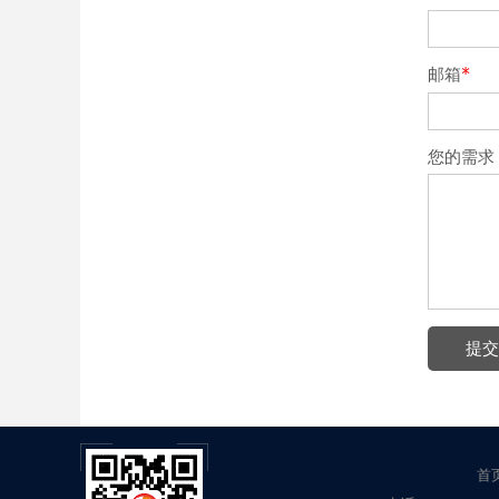
邮箱
*
您的需求
首