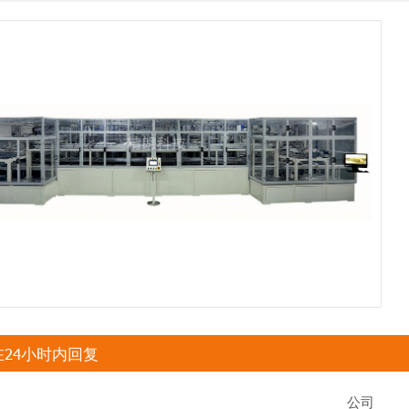
24小时内回复
公司